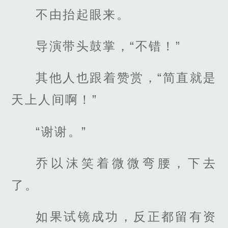
不由抬起眼来。
导演带头鼓掌，“不错！”
其他人也跟着赞赏，“简直就是
天上人间啊！”
“谢谢。”
乔以沫笑着微微弯腰，下去
了。
如果试镜成功，反正都留有资