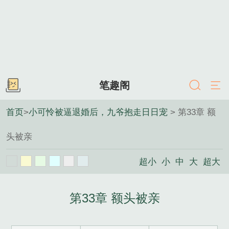
笔趣阁
首页
>
小可怜被逼退婚后，九爷抱走日日宠
> 第33章 额
头被亲
超小
小
中
大
超大
第33章 额头被亲