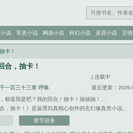
市小说
军史小说
网游小说
科幻小说
灵异小说
言情
抽卡！
回合，抽卡！
| 连载中
千一百三十三章 呼唤
最后更新：2025-01-
，都逼我是吧？我的回合！抽卡！抽抽抽！...
合，抽卡！》是返璞归真精心创作的玄幻修真类小说。
章节目录