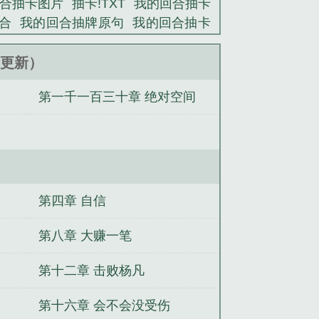
合抽卡图片
抽卡!TXT
我的回合抽卡
合
我的回合抽牌原句
我的回合抽卡
抽卡! 返璞归真
我的回合 抽卡 空耳
牌日文
我的回合抽卡表情包
我的回合
51更新）
的回合 抽卡 罗马音
我的回合抽卡视
第一千一百三十章 绝对空间
bgm是什么
我的回合抽卡 日语
反
都
从扫地僧到佛门世尊
重生拒绝相
书提取技能
靳爷放肆宠：娇娇夫人又
七份传承的我，举世无敌
内外双挂系
第四章 自信
第八章 大赚一笔
第十二章 击败杨凡
第十六章 会不会没受伤