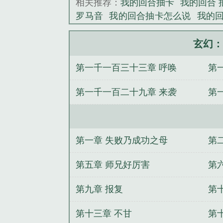
相关推荐：
我的回合抽卡
我的回合 
罗马音
我的回合抽卡怎么说
我的
空耳
我的回合抽卡日语谐音
我的回
我的回合抽卡出自哪里
我的回合dor
玄幻：
抽卡bgm
我的回合抽牌是什么电视
第一千一百三十三章 呼唤
第
频
我的回合抽卡表情
我的回合
派：废物世子，开局龙阳圣体
我有
第一千一百二十九章 来袭
第
亲后，把最猛糙汉撩到手了
从招徒
撩又飒
万族血祭
十万剑主
惊艳世
统
仙人院
第一章 失败乃成功之母
第
第五章 师兄好厉害
第
第九章 报复
第
第十三章 不甘
第