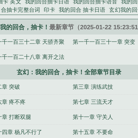
抽卡 英文
我的回合抽卡日语
我的回合抽卡语音
我的回
回合抽卡完整台词
印卡
我的回合 抽卡日语
玄幻我的回
合 抽卡 日文罗马音
我的回合印卡
玄幻我的回合抽卡
o
我的回合 抽卡 日文
我的回合抽卡英文
我的回合抽
我的回合，抽卡！
最新章节（2025-01-22 15:23:
剧
我的回合 抽牌 日文
我的回合 抽卡
我的回合出处
我
一千一百三十二章 天骄齐聚
第一千一百三十一章 突变
我的回合抽卡语音包
我的回合抽牌表情包
我的回合抽卡
进化天赋
九死不灭
清冷佛子的尤物娇妻
绝品邪医闯花
一千一百二十八章 离开之法
开始
逆徒不孝
真千金下山回豪门，哪有不疯的
我能看
界后，前夫缠着我不放
不朽仙帝
我到异界放卫星
身怀
玄幻：我的回合，抽卡！全部章节目录
二章 突破
第三章 演练武技
六章 疼不疼
第七章 三流天才
十章 打断双腿
第十一章 守关人
十四章 杨凡不行了
第十五章 不要命