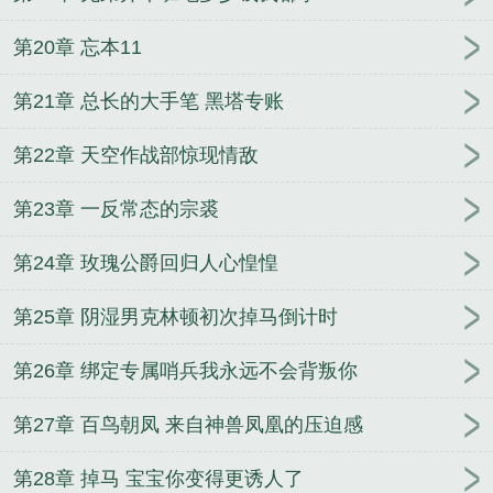
第20章 忘本11
第21章 总长的大手笔 黑塔专账
第22章 天空作战部惊现情敌
第23章 一反常态的宗裘
第24章 玫瑰公爵回归人心惶惶
第25章 阴湿男克林顿初次掉马倒计时
第26章 绑定专属哨兵我永远不会背叛你
第27章 百鸟朝凤 来自神兽凤凰的压迫感
第28章 掉马 宝宝你变得更诱人了