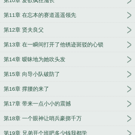
第10章 爱欲疯狂滋长
第11章 在忘本的赛道遥遥领先
第12章 贤夫良父
第13章 在一瞬间打开了他锈迹斑驳的心锁
第14章 暧昧地为她吹头发
第15章 向导小队破防了
第16章 撑腰的来了
第17章 带来一点小小的震撼
第18章 一个眼神让哨兵豪掷千万
第19章 兄弟开个班吧多少钱我都学